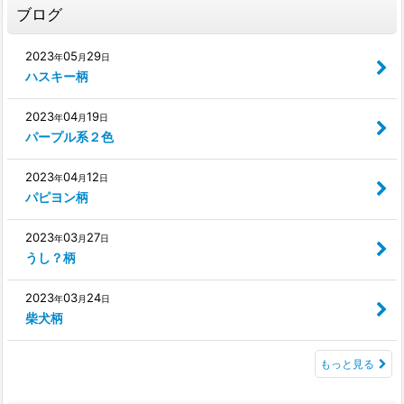
ブログ
2023
05
29
年
月
日
ハスキー柄
2023
04
19
年
月
日
パープル系２色
2023
04
12
年
月
日
パピヨン柄
2023
03
27
年
月
日
うし？柄
2023
03
24
年
月
日
柴犬柄
もっと見る