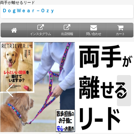
両手が離せるリード
ＤｏｇＷｅａｒ－Ｏｚｙ
インスタグラム
出店情報
問い合わせ
カート