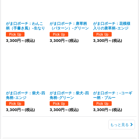
がま口ポーチ：わんこ
がま口ポーチ：唐草柄
がま口ポーチ：花模様
柄（手書き風）-生なり
（パターン）-グリーン
入りの唐草柄-エンジ
3,300
円
～
(税込)
3,300
円
～
(税込)
3,300
円
～
(税込)
がま口ポーチ：柴犬-四
がま口ポーチ：柴犬-四
がま口ポーチ：‐コーギ
角柄-エンジ
角柄-グリーン
ー柄・ブルー
3,300
円
～
(税込)
3,300
円
～
(税込)
3,300
円
～
(税込)
もっと見る