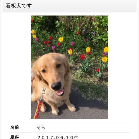
看板犬です
名前
そら
星座
２０１７.０６.１０生