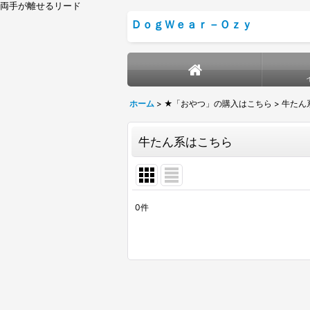
両手が離せるリード
ＤｏｇＷｅａｒ－Ｏｚｙ
ホーム
>
★「おやつ」の購入はこちら
>
牛たん
牛たん系はこちら
0
件
表示数
:
並び順
: