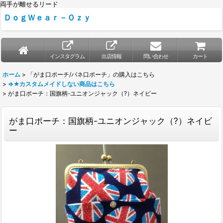
両手が離せるリード
ＤｏｇＷｅａｒ－Ｏｚｙ
インスタグラム
出店情報
問い合わせ
カート
ホーム
>
「がま口ポーチ/バネ口ポーチ」の購入はこちら
>
⇒★カスタムメイドしない商品はこちら
>
がま口ポーチ：国旗柄-ユニオンジャック（?）ネイビー
がま口ポーチ：国旗柄-ユニオンジャック（?）ネイビ
ー