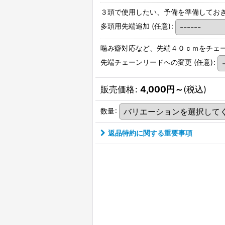
３頭で使用したい、予備を準備してお
多頭用先端追加
(任意)
:
噛み癖対応など、先端４０ｃｍをチェ
先端チェーンリードへの変更
(任意)
:
販売価格
:
4,000
円
～
(税込)
数量
:
返品特約に関する重要事項