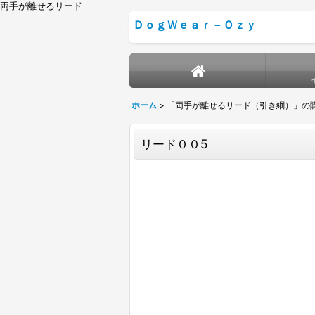
両手が離せるリード
ＤｏｇＷｅａｒ－Ｏｚｙ
ホーム
>
「両手が離せるリード（引き綱）」の
リード００5