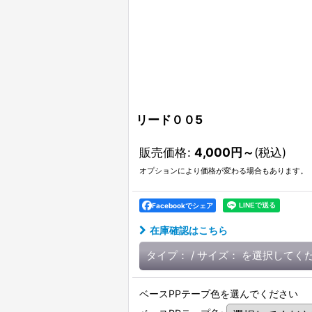
リード００5
販売価格
:
4,000
円
～
(税込)
オプションにより価格が変わる場合もあります。
Facebookでシェア
在庫確認はこちら
タイプ：
/
サイズ：
を選択してく
ベースPPテープ色を選んでください