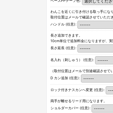
ベースPPテープ色
:
わんこを近くに引き付ける取っ手にな
取付位置はメールで確認させていただ
ハンドル
(任意)
:
長さ追加できます。
10cm単位で追加料金になりますが、
長さ延長
(任意)
:
名入れ（刺しゅう）
(任意)
:
（取付位置はメールで別途確認させて
D カン追加
(任意)
:
ロック付きナスカンへ変更
(任意)
:
両手が離せるリード用になります。
ショルダーカバー
(任意)
: