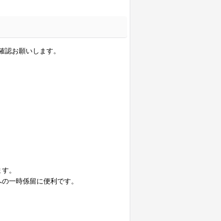
確認お願いします。
ます。
への一時係留に便利です。