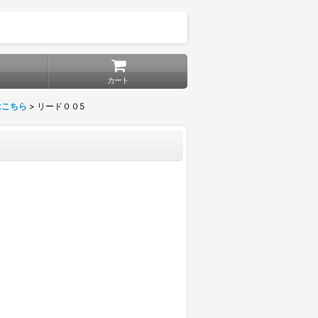
カート
はこちら
>
リード００5