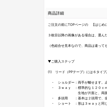
商品詳細
ご注文の前にTOPページの 【はじめ
３枚目以降の画像がある場合は、選んだ
（色組合せ見本なので、商品は違って
▼ご購入ステップ
(1) リード（PPテープ）には６タ
・ ショルダー：両手が離せます。止
・ ３ｗａｙ ：標準的な１２０ｃｍ
生地が片面と、両面のタイ
・ 多頭用 ：基本は２頭用で、全
・ ショート ：形は３ｗａｙと同じ