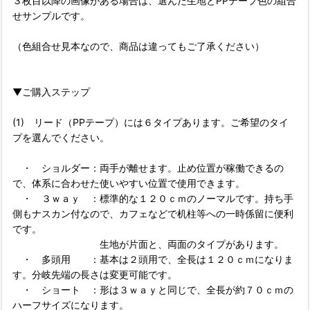
３枚目以降の画像がある場合は、選んだ生地とPPテープ色の組合
せサンプルです。
（色組合せ見本なので、商品は違ってもご了承ください）
▼ご購入ステップ
(1) リード（PPテープ）には６タイプあります。ご希望のタイ
プを選んでください。
・ ショルダー：両手が離せます。止め位置が稼働できるの
で、体系に合わせた使いやすい位置で使用できます。
・ ３ｗａｙ ：標準的な１２０ｃｍのノーマルです。持ち手
側もナスカン付なので、カフェなどで机柱等への一時係留に便利
です。
生地が片面と、両面のタイプがあります。
・ 多頭用 ：基本は２頭用で、全長は１２０ｃｍになりま
す。分岐先端の長さは変更可能です。
・ ショート ：形は３ｗａｙと同じで、全長が約７０ｃｍの
ハーフサイズになります。