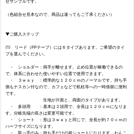
せサンプルです。
（色組合せ見本なので、商品は違ってもご了承ください）
▼ご購入ステップ
(1) リード（PPテープ）には６タイプあります。ご希望のタイ
プを選んでください。
・ ショルダー：両手が離せます。止め位置が稼働できるの
で、体系に合わせた使いやすい位置で使用できます。
・ ３ｗａｙ ：標準的な１２０ｃｍのノーマルです。持ち手
側もナスカン付なので、カフェなどで机柱等への一時係留に便利
です。
生地が片面と、両面のタイプがあります。
・ 多頭用 ：基本は２頭用で、全長は１２０ｃｍになりま
す。分岐先端の長さは変更可能です。
・ ショート ：形は３ｗａｙと同じで、全長が約７０ｃｍの
ハーフサイズになります。
・ 取っ手のみ：持ち手だけの超ショートになります。わんこ