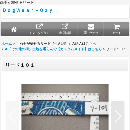
両手が離せるリード
ＤｏｇＷｅａｒ－Ｏｚｙ
インスタグラム
出店情報
問い合わせ
カート
ホーム
>
「両手が離せるリード（引き綱）」の購入はこちら
>
⇒「その他の柄」生地を選らんで【カスタムメイド】はこちら
>
リード１０１
リード１０１