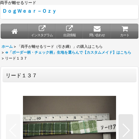
両手が離せるリード
ＤｏｇＷｅａｒ－Ｏｚｙ
インスタグラム
出店情報
問い合わせ
カート
ホーム
>
「両手が離せるリード（引き綱）」の購入はこちら
>
⇒「ボーダー柄・チェック柄」生地を選らんで【カスタムメイド】はこちら
>
リード１３７
リード１３７