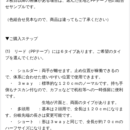
３枚目以降の画像がある場合は、選んだ生地とPPテープ色の組合
せサンプルです。
（色組合せ見本なので、商品は違ってもご了承ください）
▼ご購入ステップ
(1) リード（PPテープ）には６タイプあります。ご希望のタイ
プを選んでください。
・ ショルダー：両手が離せます。止め位置が稼働できるの
で、体系に合わせた使いやすい位置で使用できます。
・ ３ｗａｙ ：標準的な１２０ｃｍのノーマルです。持ち手
側もナスカン付なので、カフェなどで机柱等への一時係留に便利
です。
生地が片面と、両面のタイプがあります。
・ 多頭用 ：基本は２頭用で、全長は１２０ｃｍになりま
す。分岐先端の長さは変更可能です。
・ ショート ：形は３ｗａｙと同じで、全長が約７０ｃｍの
ハーフサイズになります。