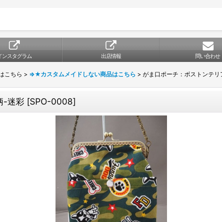
インスタグラム
出店情報
問い合わせ
はこちら
>
⇒★カスタムメイドしない商品はこちら
>
がま口ポーチ：ボストンテリ
-迷彩
[
SPO-0008
]