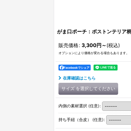
がま口ポーチ：ボストンテリア柄
販売価格
:
3,300
円
～
(税込)
オプションにより価格が変わる場合もあります。
Facebookでシェア
在庫確認はこちら
サイズ
を選択してください
内側の素材選択
(任意)
:
持ち手紐（合皮）
(任意)
: