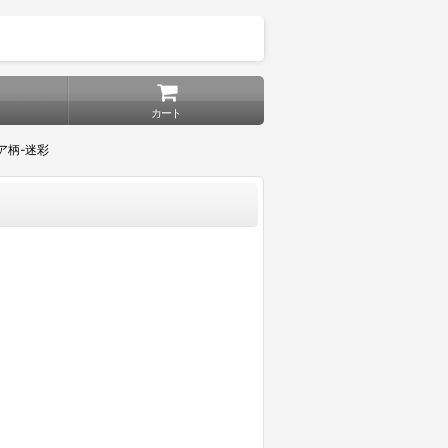
カート
ア柄-迷彩