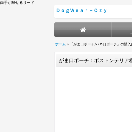
両手が離せるリード
ＤｏｇＷｅａｒ－Ｏｚｙ
ホーム
>
「がま口ポーチ/バネ口ポーチ」の購入
がま口ポーチ：ボストンテリア柄