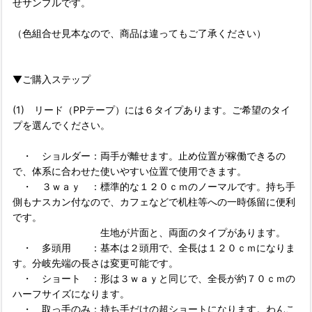
せサンプルです。
（色組合せ見本なので、商品は違ってもご了承ください）
▼ご購入ステップ
(1) リード（PPテープ）には６タイプあります。ご希望のタイ
プを選んでください。
・ ショルダー：両手が離せます。止め位置が稼働できるの
で、体系に合わせた使いやすい位置で使用できます。
・ ３ｗａｙ ：標準的な１２０ｃｍのノーマルです。持ち手
側もナスカン付なので、カフェなどで机柱等への一時係留に便利
です。
生地が片面と、両面のタイプがあります。
・ 多頭用 ：基本は２頭用で、全長は１２０ｃｍになりま
す。分岐先端の長さは変更可能です。
・ ショート ：形は３ｗａｙと同じで、全長が約７０ｃｍの
ハーフサイズになります。
・ 取っ手のみ：持ち手だけの超ショートになります。わんこ