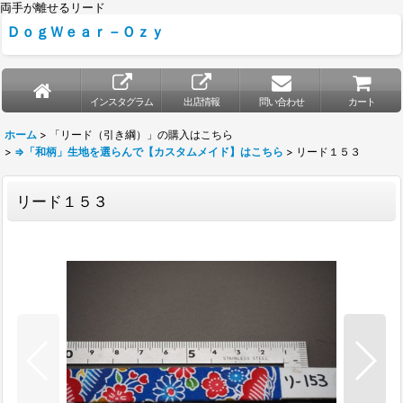
両手が離せるリード
ＤｏｇＷｅａｒ－Ｏｚｙ
インスタグラム
出店情報
問い合わせ
カート
ホーム
>
「リード（引き綱）」の購入はこちら
>
⇒「和柄」生地を選らんで【カスタムメイド】はこちら
>
リード１５３
リード１５３