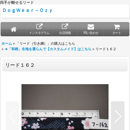
両手が離せるリード
ＤｏｇＷｅａｒ－Ｏｚｙ
インスタグラム
出店情報
問い合わせ
カート
ホーム
>
「リード（引き綱）」の購入はこちら
>
⇒「和柄」生地を選らんで【カスタムメイド】はこちら
>
リード１６２
リード１６２