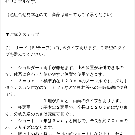
せサンプルです。
（色組合せ見本なので、商品は違ってもご了承ください）
▼ご購入ステップ
(1) リード（PPテープ）には６タイプあります。ご希望のタイ
プを選んでください。
・ ショルダー：両手が離せます。止め位置が稼働できるの
で、体系に合わせた使いやすい位置で使用できます。
・ ３ｗａｙ ：標準的な１２０ｃｍのノーマルです。持ち手
側もナスカン付なので、カフェなどで机柱等への一時係留に便利
です。
生地が片面と、両面のタイプがあります。
・ 多頭用 ：基本は２頭用で、全長は１２０ｃｍになりま
す。分岐先端の長さは変更可能です。
・ ショート ：形は３ｗａｙと同じで、全長が約７０ｃｍの
ハーフサイズになります。
・ 取っ手のみ：持ち手だけの超ショートになります。わんこ