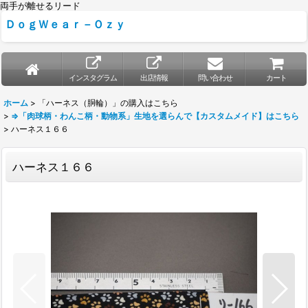
両手が離せるリード
ＤｏｇＷｅａｒ－Ｏｚｙ
インスタグラム
出店情報
問い合わせ
カート
ホーム
>
「ハーネス（胴輪）」の購入はこちら
>
⇒「肉球柄・わんこ柄・動物系」生地を選らんで【カスタムメイド】はこちら
>
ハーネス１６６
ハーネス１６６