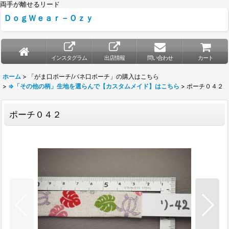
両手が離せるリード
ＤｏｇＷｅａｒ－Ｏｚｙ
インスタグラム
出店情報
問い合わせ
カート
ホーム
>
「がま口ポーチ/バネ口ポーチ」の購入はこちら
>
⇒「その他の柄」生地を選らんで【カスタムメイド】はこちら
>
ポーチ０４２
ポーチ０４２