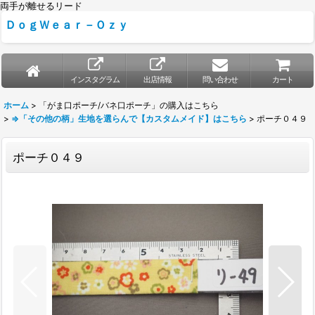
両手が離せるリード
ＤｏｇＷｅａｒ－Ｏｚｙ
インスタグラム
出店情報
問い合わせ
カート
ホーム
>
「がま口ポーチ/バネ口ポーチ」の購入はこちら
>
⇒「その他の柄」生地を選らんで【カスタムメイド】はこちら
>
ポーチ０４９
ポーチ０４９