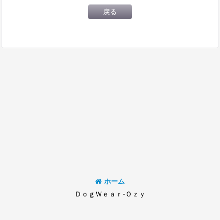
戻る
ホーム
ＤｏｇＷｅａｒ‐Ｏｚｙ