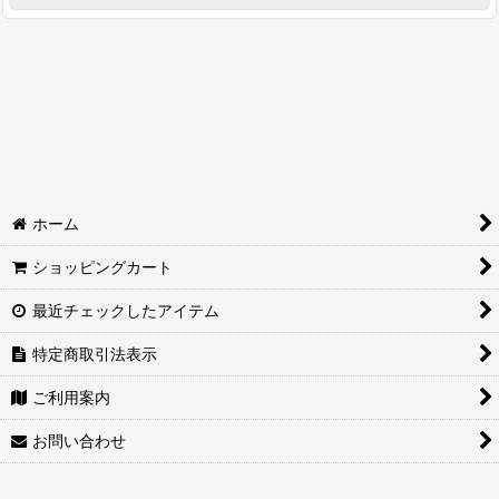
絞り込む
「車内用リード（引き綱）」の購入はこちら (全商品)
⇒「和柄」生地を選らんで【カスタムメイド】はこちら
⇒「肉球柄・わんこ柄・動物系」生地を選らんで【カスタム
メイド】はこちら
⇒「迷彩柄・国旗柄」生地を選らんで【カスタムメイド】は
ホーム
こちら
ショッピングカート
⇒「ボーダー柄・チェック柄」生地を選らんで【カスタムメ
イド】はこちら
最近チェックしたアイテム
⇒「その他の柄」生地を選らんで【カスタムメイド】はこち
特定商取引法表示
ら
ご利用案内
⇒★カスタムメイドしない商品はこちら
お問い合わせ