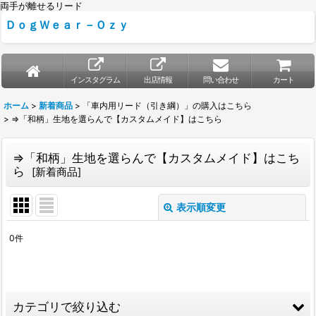
両手が離せるリード
ＤｏｇＷｅａｒ－Ｏｚｙ
インスタグラム
出店情報
問い合わせ
カート
ホーム
>
新着商品
>
「車内用リード（引き綱）」の購入はこちら
>
⇒「和柄」生地を選らんで【カスタムメイド】はこちら
⇒「和柄」生地を選らんで【カスタムメイド】はこち
ら
[
新着商品
]
表示順変更
閉じる
0
件
表示数
:
並び順
:
カテゴリで絞り込む