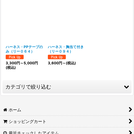
表示数
:
並び順
:
ハーネス・PPテープの
ハーネス・胸当て付き
み（リー０６４）
（リー０９４）
絞り込む
3,300
円
～5,000
円
3,600
円
～
(税込)
(税込)
カテゴリで絞り込む
「ハーネス（胴輪）」の購入はこちら (全商品)
ホーム
⇒「和柄」生地を選らんで【カスタムメイド】はこちら
ショッピングカート
⇒「肉球柄・わんこ柄・動物系」生地を選らんで【カスタム
最近チェックしたアイテム