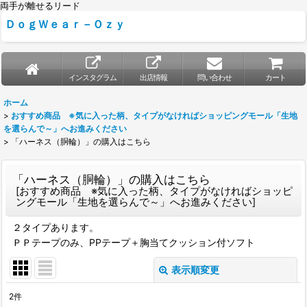
両手が離せるリード
ＤｏｇＷｅａｒ－Ｏｚｙ
インスタグラム
出店情報
問い合わせ
カート
ホーム
>
おすすめ商品 ※気に入った柄、タイプがなければショッピングモール「生地
を選らんで～」へお進みください
>
「ハーネス（胴輪）」の購入はこちら
「ハーネス（胴輪）」の購入はこちら
[
おすすめ商品 ※気に入った柄、タイプがなければショッピ
ングモール「生地を選らんで～」へお進みください
]
２タイプあります。
ＰＰテープのみ、PPテープ＋胸当てクッション付ソフト
表示順変更
閉じる
2
件
サブカテゴリ
: