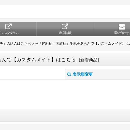
インスタグラム
出店情報
問い合わせ
ーチ」の購入はこちら
>
⇒「迷彩柄・国旗柄」生地を選らんで【カスタムメイド】は
らんで【カスタムメイド】はこちら
[
新着商品
]
表示順変更
絞り込む