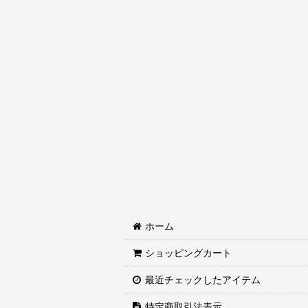
「がま口ポーチ/バネ口ポーチ」の購入は
⇒★カスタムメイドしない商品はこち
⇒「和柄」生地を選らんで【カスタム
⇒「肉球柄・わんこ柄・動物系」生地
⇒「迷彩柄・国旗柄」生地を選らんで
⇒「ボーダー柄・チェック柄」生地を
⇒「その他の柄」生地を選らんで【カ
ホーム
ショッピングカート
最近チェックしたアイテム
特定商取引法表示