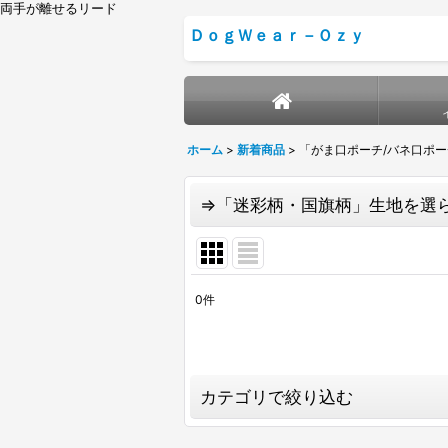
両手が離せるリード
ＤｏｇＷｅａｒ－Ｏｚｙ
ホーム
>
新着商品
>
「がま口ポーチ/バネ口ポ
⇒「迷彩柄・国旗柄」生地を選
0
件
表示数
:
並び順
:
カテゴリで絞り込む